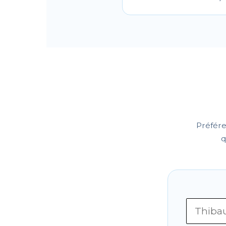
Préfér
q