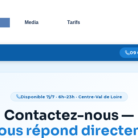
Sauter le menu
Media
Tarifs
09 
Disponible 7j/7 · 6h–23h · Centre-Val de Loire
Contactez-nous —
ous répond direct