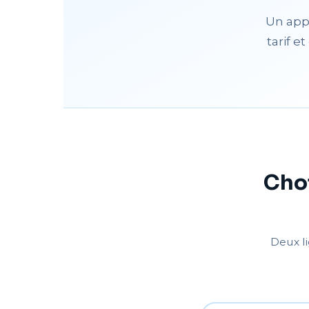
Un appe
tarif e
Choi
Deux li