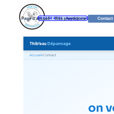
Aller au contenu
09 62 50 47 91 - Appel gratuit
Page d'accueil
Nos prestations
Contact
▼
Thib'eau
Dépannage
Accueil
›
Contact
on v