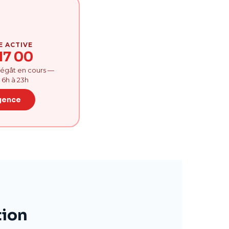
E ACTIVE
17 00
 dégât en cours —
 6h à 23h
gence
tion