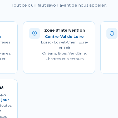
Tout ce qu'il faut savoir avant de nous appeler.
Zone d'intervention
h
Centre-Val de Loire
fériés
Loiret · Loir-et-Cher · Eure-
et-Loir
raires,
Orléans, Blois, Vendôme,
 et
Chartres et alentours
.
ié
ique
e jour
 toutes
s
ises.