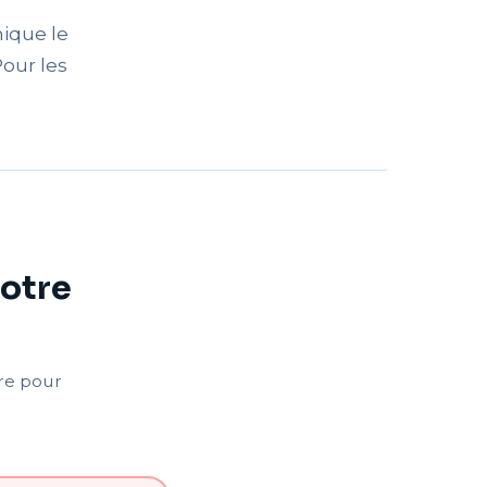
nique le
Pour les
votre
tre pour