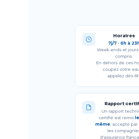
Horaires
7j/7 · 6h à 23
Week-ends et jours 
compris.
En dehors de ces ho
coupez votre eau
appelez dès 6h
Rapport certif
Un rapport techn
certifié est remis
l
même
, accepté par
les compagnie
d'assurance frança