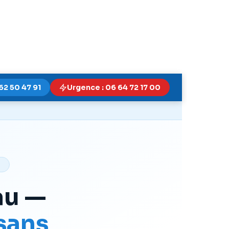
62 50 47 91
Urgence : 06 64 72 17 00
au —
 sans