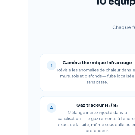
10 équip
Chaque fu
Caméra thermique infrarouge
1
Révèle les anomalies de chaleur dans l
murs, sols et plafonds — fuite localisée
sans casse.
Gaz traceur H₂/N₂
4
Mélange inerte injecté dans la
canalisation — le gaz remonte à l'endro
exact de la fuite, même sous dalle ou e
profondeur.