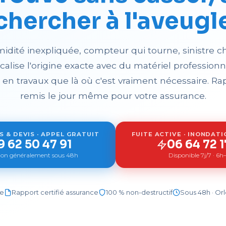
chercher à l'aveugl
idité inexpliquée, compteur qui tourne, sinistre ch
calise l'origine exacte avec du matériel professionn
 en travaux que là où c'est vraiment nécessaire. Rap
remis le jour même pour votre assurance.
 & DEVIS · APPEL GRATUIT
FUITE ACTIVE · INONDATI
9 62 50 47 91
06 64 72 1
tion généralement sous 48h
Disponible 7j/7 · 6
le
Rapport certifié assurance
100 % non-destructif
Sous 48h · Or