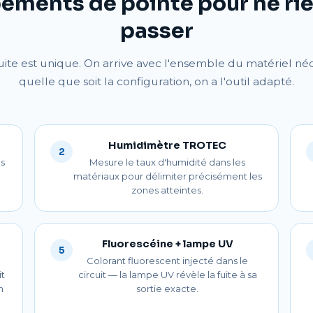
ements de pointe pour ne rie
passer
ite est unique. On arrive avec l'ensemble du matériel né
quelle que soit la configuration, on a l'outil adapté.
Humidimètre TROTEC
2
es
Mesure le taux d'humidité dans les
matériaux pour délimiter précisément les
zones atteintes.
Fluorescéine + lampe UV
5
Colorant fluorescent injecté dans le
it
circuit — la lampe UV révèle la fuite à sa
n
sortie exacte.