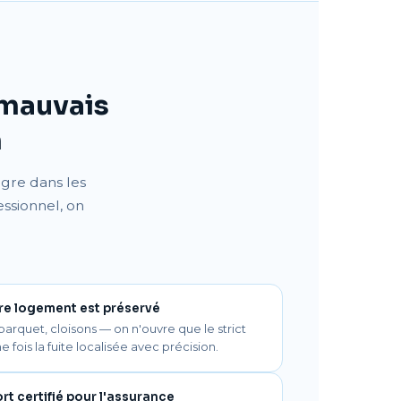
 mauvais
n
igre dans les
essionnel, on
re logement est préservé
parquet, cloisons — on n'ouvre que le strict
 fois la fuite localisée avec précision.
rt certifié pour l'assurance