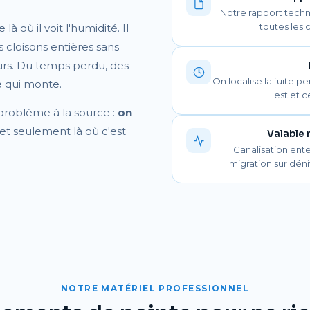
Notre rapport techn
toutes les 
à où il voit l'humidité. Il
 cloisons entières sans
leurs. Du temps perdu, des
On localise la fuite p
re qui monte.
est et c
problème à la source :
on
t seulement là où c'est
Valable 
Canalisation ente
migration sur déni
NOTRE MATÉRIEL PROFESSIONNEL