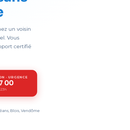
e
ez un voisin
el. Vous
port certifié
ON · URGENCE
7 00
h–23h
léans, Blois, Vendôme