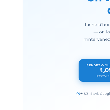
Tache d'hum
— on lo
n'intervenez
RENDEZ-VOUS
0
Interven
★ 5/5 · 8 avis Goog