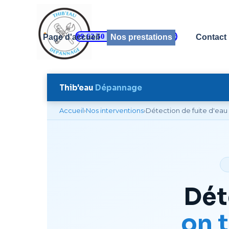
Aller au contenu
09 62 50 47 91 - Appel gratuit
Page d'accueil
Nos prestations
Contact
▼
Thib'eau
Dépannage
Accueil
›
Nos interventions
›
Détection de fuite d'eau
Dét
on t