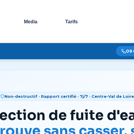
Sauter le menu
Media
Tarifs
09 
Non-destructif · Rapport certifié · 7j/7 · Centre-Val de Loire
ection de fuite d'e
rouve sans casser,