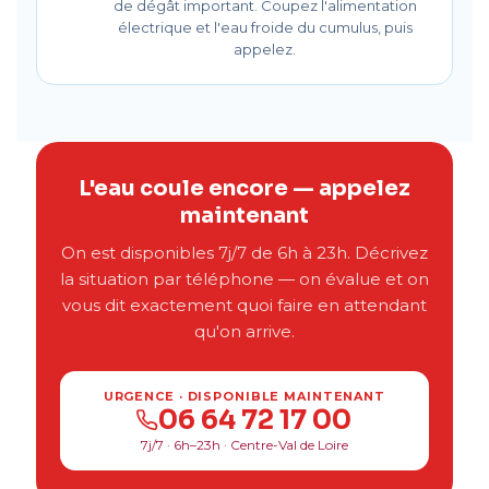
de dégât important. Coupez l'alimentation
électrique et l'eau froide du cumulus, puis
appelez.
L'eau coule encore — appelez
maintenant
On est disponibles 7j/7 de 6h à 23h. Décrivez
la situation par téléphone — on évalue et on
vous dit exactement quoi faire en attendant
qu'on arrive.
URGENCE · DISPONIBLE MAINTENANT
06 64 72 17 00
7j/7 · 6h–23h · Centre-Val de Loire