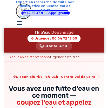
Expert en recherche de fuite non 
Aller au contenu
destructive en Centre-Val de 
Loire
09 62 50 47 91 - Appel gratuit
Sauter le menu
Thib'eau
Dépannage
Urgence : 06 64 72 17 00
09 62 50 47 91
Accueil
›
Nos interventions
›
Urgence fuite d'eau
Disponible 7j/7 · 6h–23h · Centre-Val de Loire
Vous avez une fuite d'eau en
ce moment —
coupez l'eau et appelez