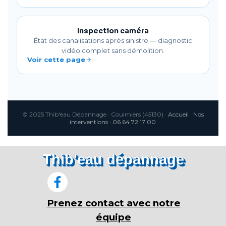
Inspection caméra
État des canalisations après sinistre — diagnostic
vidéo complet sans démolition.
Voir cette page
© 2025 Thib'eau Dépannage · Coulmiers (45130) ·
Accueil
·
Nos
interventions
·
06 64 72 17 00
Thib'eau dépannage
Prenez contact avec notre
équipe