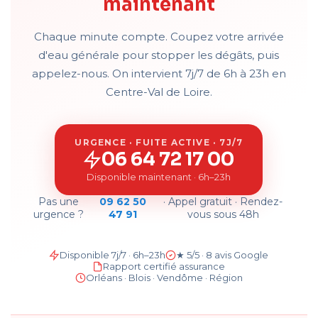
maintenant
Chaque minute compte. Coupez votre arrivée
d'eau générale pour stopper les dégâts, puis
appelez-nous. On intervient 7j/7 de 6h à 23h en
Centre-Val de Loire.
URGENCE · FUITE ACTIVE · 7J/7
06 64 72 17 00
Disponible maintenant · 6h–23h
Pas une
09 62 50
· Appel gratuit · Rendez-
urgence ?
47 91
vous sous 48h
Disponible 7j/7 · 6h–23h
★ 5/5 · 8 avis Google
Rapport certifié assurance
Orléans · Blois · Vendôme · Région