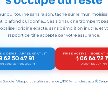
s'occupe du reste
r qui tourne sans raison, tache sur le mur, moisiss
t, plafond qui gonfle… Ces signaux ne trompent pas
alise l'origine exacte, sans démolition inutile, et
rapport certifié accepté par votre assurance.
 & DEVIS · APPEL GRATUIT
FUITE ACTIVE · INONDATI
9 62 50 47 91
06 64 72 1
tion généralement sous 48h
Disponible 7j/7 · 6
vis Google
Rapport certifié assurance
100 % non-destructif
Centre