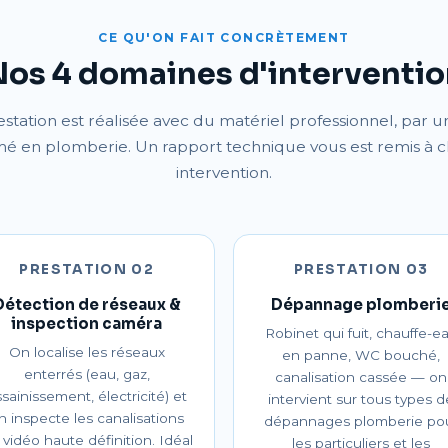
CE QU'ON FAIT CONCRÈTEMENT
os 4 domaines d'interventi
tation est réalisée avec du matériel professionnel, par u
mé en plomberie. Un rapport technique vous est remis à 
intervention.
PRESTATION 02
PRESTATION 03
Détection de réseaux &
Dépannage plomberi
inspection caméra
Robinet qui fuit, chauffe-e
On localise les réseaux
en panne, WC bouché,
enterrés (eau, gaz,
canalisation cassée — on
sainissement, électricité) et
intervient sur tous types d
n inspecte les canalisations
dépannages plomberie po
 vidéo haute définition. Idéal
les particuliers et les