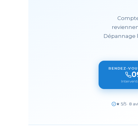
Compteu
reviennen
Dépannage loc
RENDEZ-VOUS
0
Interven
★ 5/5 · 8 a