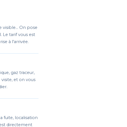
e visible… On pose
 Le tarif vous est
 à l'arrivée.
ique, gaz traceur,
visite, et on vous
ier.
fuite, localisation
est directement