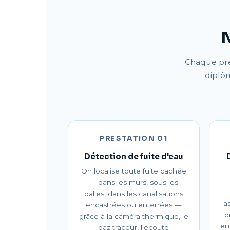
N
Chaque pres
diplô
PRESTATION 01
Détection de fuite d'eau
On localise toute fuite cachée
— dans les murs, sous les
dalles, dans les canalisations
as
encastrées ou enterrées —
o
grâce à la caméra thermique, le
en
gaz traceur, l'écoute