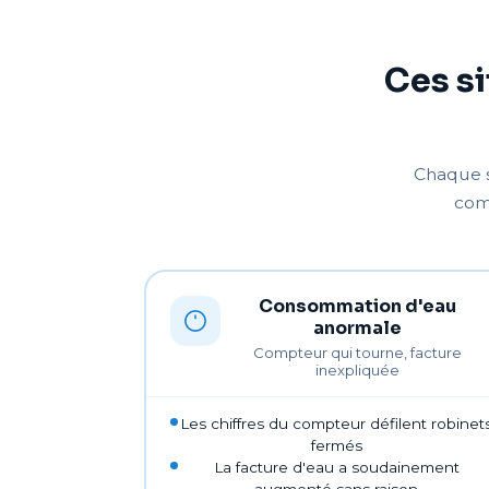
Ces si
Chaque s
comm
Consommation d'eau
anormale
Compteur qui tourne, facture
inexpliquée
Les chiffres du compteur défilent robinet
fermés
La facture d'eau a soudainement
augmenté sans raison