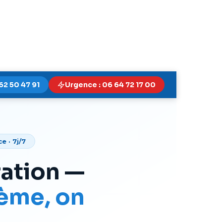
62 50 47 91
Urgence : 06 64 72 17 00
e · 7j/7
tration —
lème, on