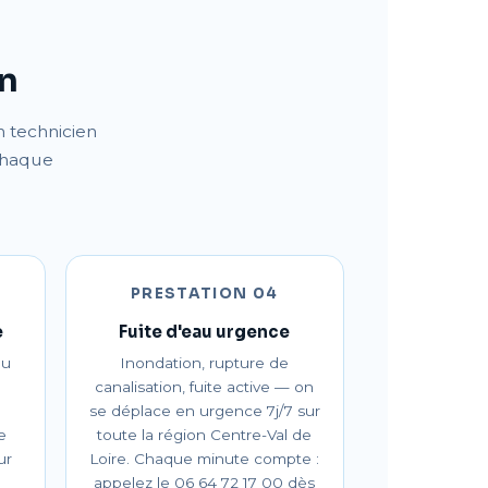
on
n technicien
chaque
PRESTATION 04
e
Fuite d'eau urgence
au
Inondation, rupture de
canalisation, fuite active — on
se déplace en urgence 7j/7 sur
e
toute la région Centre-Val de
ur
Loire. Chaque minute compte :
appelez le 06 64 72 17 00 dès