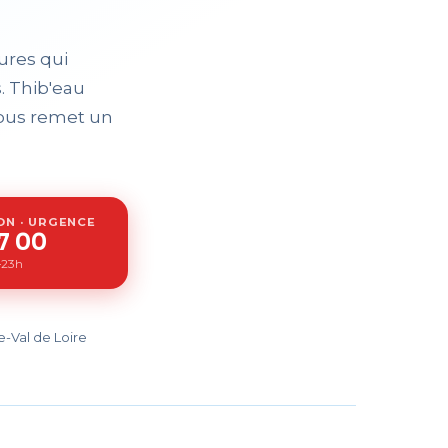
ures qui
. Thib'eau
 vous remet un
ON · URGENCE
7 00
h–23h
-Val de Loire