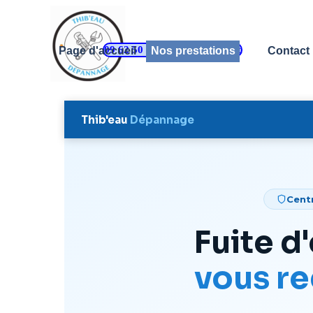
Aller au contenu
09 62 50 47 91 - Appel gratuit
Page d'accueil
Nos prestations
Contact
▼
Thib'eau
Dépannage
Centr
Fuite d'
vous re