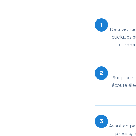
1
Décrivez ce
quelques qu
communi
2
Sur place,
écoute élec
3
Avant de par
précise,