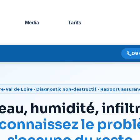
Sauter le menu
Media
Tarifs
09 
e-Val de Loire · Diagnostic non-destructif · Rapport assuranc
eau, humidité, infil
connaissez le prob