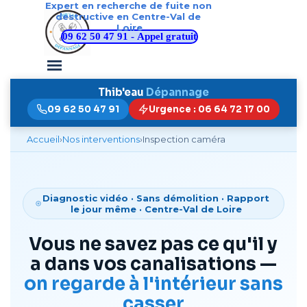
Expert en recherche de fuite non 
Aller au contenu
destructive en Centre-Val de 
Loire
09 62 50 47 91 - Appel gratuit
Sauter le menu
Thib'eau
Dépannage
09 62 50 47 91
Urgence : 06 64 72 17 00
Accueil
›
Nos interventions
›
Inspection caméra
Diagnostic vidéo · Sans démolition · Rapport
le jour même · Centre-Val de Loire
Vous ne savez pas ce qu'il y
a dans vos canalisations —
on regarde à l'intérieur sans
casser