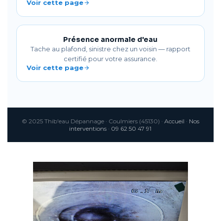
Voir cette page
Présence anormale d'eau
Tache au plafond, sinistre chez un voisin — rapport
certifié pour votre assurance.
Voir cette page
© 2025 Thib'eau Dépannage · Coulmiers (45130) ·
Accueil
·
Nos
interventions
·
09 62 50 47 91