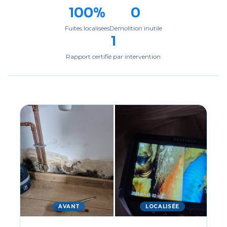
100%
0
Fuites localisées
Démolition inutile
1
Rapport certifié par intervention
AVANT
LOCALISÉE