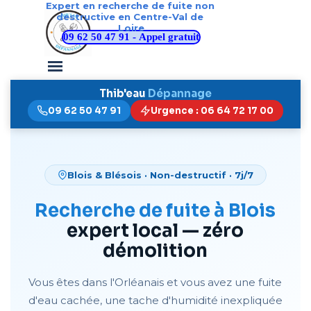
Expert en recherche de fuite non 
Aller au contenu
destructive en Centre-Val de 
Loire
09 62 50 47 91 - Appel gratuit
Sauter le menu
Thib'eau
Dépannage
09 62 50 47 91
Urgence : 06 64 72 17 00
Blois & Blésois · Non-destructif · 7j/7
Recherche de fuite à Blois
expert local — zéro
démolition
Vous êtes dans l'Orléanais et vous avez une fuite
d'eau cachée, une tache d'humidité inexpliquée