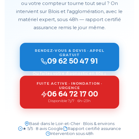
ou votre compteur tourne tout seul ? On
intervient sur Blois et l'agglomération, avec le
matériel expert, sous 48h — rapport certifié
assurance remis le jour même.
RENDEZ-VOUS & DEVIS · APPEL
GRATUIT
09 62 50 47 91
Ou faites votre diagnostic en 60s ↓
FUITE ACTIVE · INONDATION ·
URGENCE
06 64 72 17 00
Disponible 7j/7 · 6h–23h
Basé dans le Loir-et-Cher · Blois & environs
★ 5/5 · 8 avis Google
Rapport certifié assurance
Intervention sous 48h