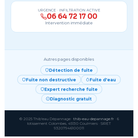
URGENCE · INFILTRATION ACTIVE
06 64 72 17 00
Intervention immédiate
Autres pages disponibles
Détection de fuite
Fuite non destructive
Fuite d'eau
Expert recherche fuite
Diagnostic gratuit
© 2025 Thib'eau Dépannage ·
thib-eau-depannage.fr
· 6
lotissement Colombes, 45130 Coulmiers · SIRET
93207946100011