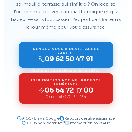
sol mouillé, terrasse qui s'infiltre ? On localise
l'origine exacte avec caméra thermique et gaz
traceur — sans tout casser. Rapport certifié remis
le jour même pour votre assurance.
RENDEZ-VOUS & DEVIS · APPEL
GRATUIT
09 62 50 47 91
Ou faites votre diagnostic en 60s ↓
INFILTRATION ACTIVE · URGENCE
IMMÉDIATE
06 64 72 17 00
Disponible 7j/7 · 6h–23h
★ 5/5 · 8 avis Google
Rapport certifié assurance
100 % non-destructif
Intervention sous 48h