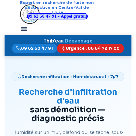
Expert en recherche de fuite non 
Aller au contenu
destructive en Centre-Val de 
Loire
09 62 50 47 91 - Appel gratuit
Sauter le menu
Thib'eau
Dépannage
09 62 50 47 91
Urgence : 06 64 72 17 00
Recherche infiltration · Non-destructif · 7j/7
Recherche d'infiltration
d'eau
sans démolition —
diagnostic précis
Humidité sur un mur, plafond qui se tache, sous-