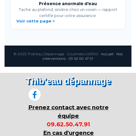
Présence anormale d'eau
Tache au plafond, sinistre chez un voisin — rapport
certifié pour votre assurance.
Voir cette page
© 2025 Thib'eau Dépannage · Coulmiers (45130) ·
Accueil
·
Nos
interventions
·
09 62 50 47 91
Thib'eau dépannage
Prenez contact avec notre
équipe
09.62.50.47.91
En cas d'urgence