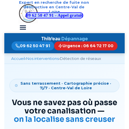
Expert en recherche de fuite non 
Aller au contenu
destructive en Centre-Val de 
Loire
09 62 50 47 91 - Appel gratuit
Sauter le menu
Thib'eau
Dépannage
09 62 50 47 91
Urgence : 06 64 72 17 00
Accueil
›
Nos interventions
›
Détection de réseaux
Sans terrassement · Cartographie précise ·
7j/7 · Centre-Val de Loire
Vous ne savez pas où passe
votre canalisation —
on la localise sans creuser